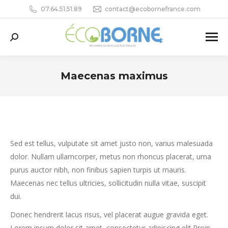
07.64.51.51.89
contact@ecobornefrance.com
Recherche
:
Maecenas maximus
Vous êtes ici :
Sed est tellus, vulputate sit amet justo non, varius malesuada
dolor. Nullam ullamcorper, metus non rhoncus placerat, urna
purus auctor nibh, non finibus sapien turpis ut mauris.
Maecenas nec tellus ultricies, sollicitudin nulla vitae, suscipit
dui.
Donec hendrerit lacus risus, vel placerat augue gravida eget.
Lorem ipsum dolor sit amet, consectetur adipiscing elit.Proin