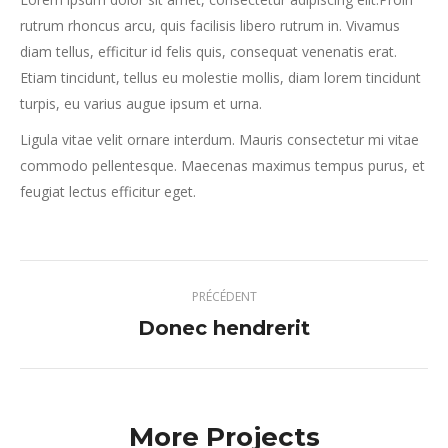
rutrum rhoncus arcu, quis facilisis libero rutrum in. Vivamus
diam tellus, efficitur id felis quis, consequat venenatis erat.
Etiam tincidunt, tellus eu molestie mollis, diam lorem tincidunt
turpis, eu varius augue ipsum et urna.
Ligula vitae velit ornare interdum. Mauris consectetur mi vitae
commodo pellentesque. Maecenas maximus tempus purus, et
feugiat lectus efficitur eget.
Navigation
PRÉCÉDENT
de
Donec hendrerit
Onglet
précédent
commentaire
More Projects