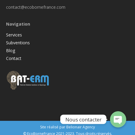
contact@ecobornefrance.com
Navigation
Services
Subventions
Blog
Contact
WhatsApp
Adresse de messagerie
Nous contacter
Site réalisé par
Belionair Agency
© EcoBorneFrance 2021-2023. Tous droits réservés.