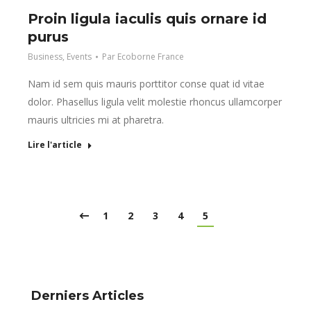
Proin ligula iaculis quis ornare id
purus
Business
,
Events
Par
Ecoborne France
Nam id sem quis mauris porttitor conse quat id vitae
dolor. Phasellus ligula velit molestie rhoncus ullamcorper
mauris ultricies mi at pharetra.
Lire l'article
1
2
3
4
5
Derniers Articles