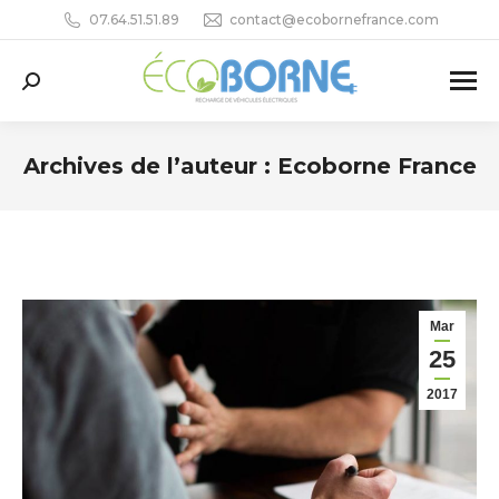
07.64.51.51.89
contact@ecobornefrance.com
Recherche
:
Archives de l’auteur :
Ecoborne France
Vous êtes ici :
Mar
25
2017