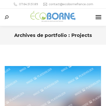
07.64.51.51.89
contact@ecobornefrance.com
Recherche
:
Archives de portfolio :
Projects
Vous êtes ici :